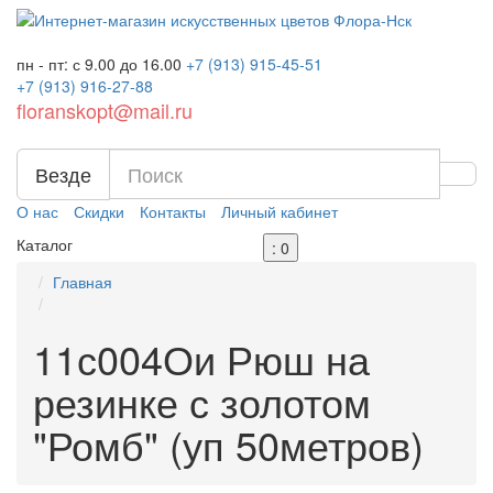
пн - пт: с 9.00 до 16.00
+7 (913)
915-45-51
+7 (913)
916-27-88
floranskopt@mail.ru
Везде
О нас
Скидки
Контакты
Личный кабинет
Каталог
: 0
Главная
11с004Ои Рюш на
резинке с золотом
"Ромб" (уп 50метров)