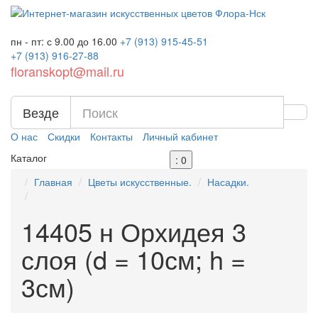
пн - пт: с 9.00 до 16.00
+7 (913)
915-45-51
+7 (913)
916-27-88
floranskopt@mail.ru
Везде
О нас
Скидки
Контакты
Личный кабинет
Каталог
: 0
Главная
Цветы искусственные.
Насадки.
14405 н Орхидея 3
слоя (d = 10см; h =
3см)